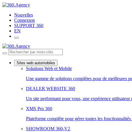
Aller
au
Nouvelles
contenu
Connexion
principal
SUPPORT 360
EN
Sites web automobiles
Solutions Web et Mobile
Une gamme de solutions complètes pour de meilleures p
DEALER WEBSITE 360
Un site performant pour vous, une expérience utilisateur
XMS Pro 360
Plateforme complète pour gérer toutes les fonctionnalités
SHOWROOM 360-V2