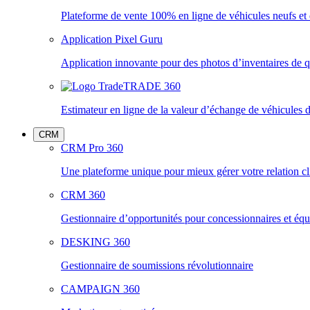
Plateforme de vente 100% en ligne de véhicules neufs et
Application Pixel Guru
Application innovante pour des photos d’inventaires de q
TRADE 360
Estimateur en ligne de la valeur d’échange de véhicules 
CRM
CRM Pro 360
Une plateforme unique pour mieux gérer votre relation cl
CRM 360
Gestionnaire d’opportunités pour concessionnaires et é
DESKING 360
Gestionnaire de soumissions révolutionnaire
CAMPAIGN 360